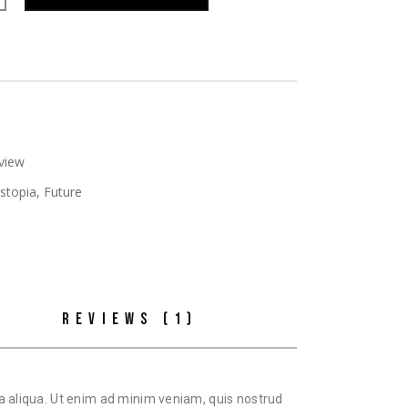
rview
stopia
,
Future
REVIEWS (1)
na aliqua. Ut enim ad minim veniam, quis nostrud