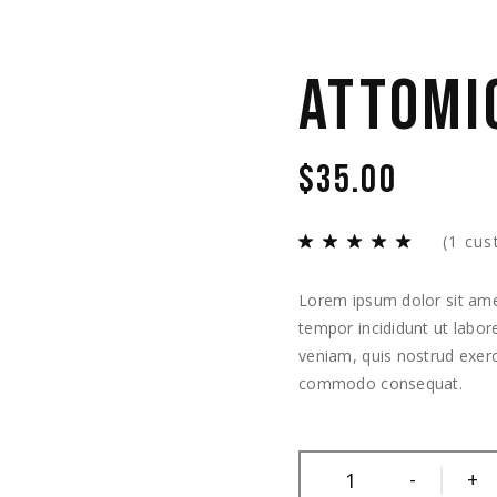
ATTOMI
$
35.00
(
1
cus
Lorem ipsum dolor sit amet
tempor incididunt ut labo
veniam, quis nostrud exerci
commodo consequat.
-
+