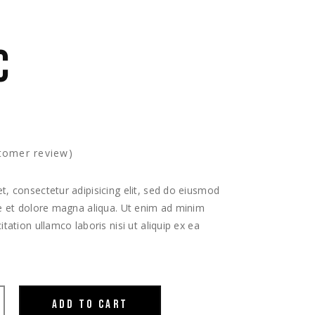
C
tomer review)
, consectetur adipisicing elit, sed do eiusmod
re et dolore magna aliqua. Ut enim ad minim
tation ullamco laboris nisi ut aliquip ex ea
ADD TO CART